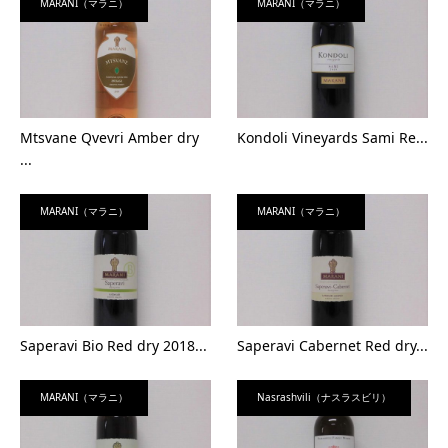
MARANI（マラニ）
MARANI（マラニ）
Mtsvane Qvevri Amber dry
Kondoli Vineyards Sami Re...
...
MARANI（マラニ）
MARANI（マラニ）
Saperavi Bio Red dry 2018...
Saperavi Cabernet Red dry...
MARANI（マラニ）
Nasrashvili（ナスラスビリ）