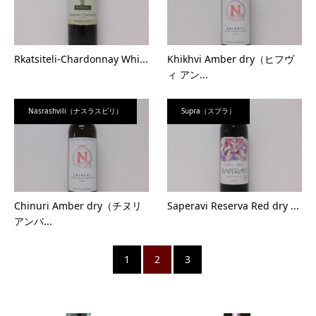
Rkatsiteli-Chardonnay Whi...
Khikhvi Amber dry（ヒフヴ
ィ アン...
Nasrashvili（ナスラスビリ）
Supra（スプラ）
Chinuri Amber dry（チヌリ
Saperavi Reserva Red dry ...
アンバ...
1
2
3